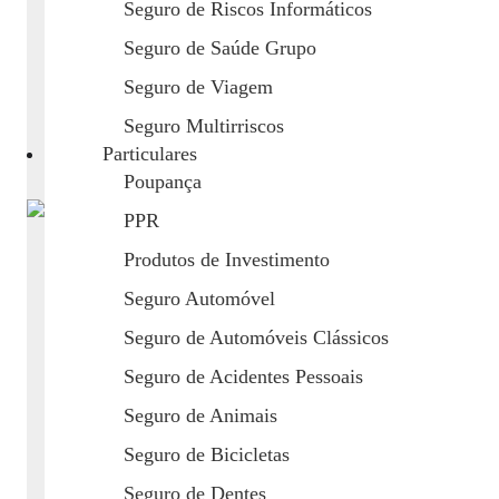
Seguro de Riscos Informáticos
Se já teve de renovar o seu seguro recentemente,
Seguro de Saúde Grupo
é provável que tenha pensado: “Isto está cada vez
mais caro!”...
Seguro de Viagem
Seguro Multirriscos
Maio 12, 2026
/
Particulares
Poupança
PPR
Produtos de Investimento
Seguro Automóvel
A sua casa já evitou um desastre (só
Seguro de Automóveis Clássicos
Seguro de Acidentes Pessoais
não o sabe)
Seguro de Animais
Seguro de Bicicletas
Imagine chegar a casa ao final do dia e encontrar
tudo exatamente como deixou. O que não é
Seguro de Dentes