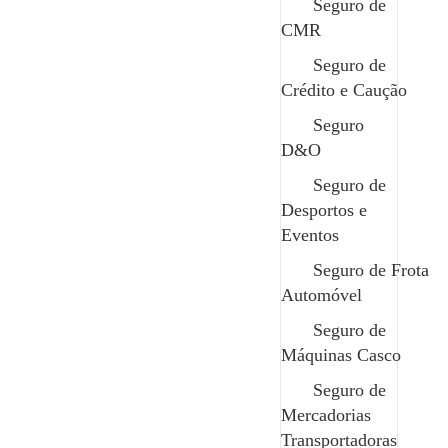
Seguro de
CMR
Seguro de
Imagine-se entrar no carro numa manhã
Crédito e Caução
normal. A rotina de sempre: ligar a ignição,
Seguro
fazer o caminho habitual e estacionar no
D&O
mesmo sítio.
Seguro de
Tudo previsível. Tudo controlado.
Desportos e
Eventos
No meio dessa normalidade, algo muda.
Seguro de Frota
Automóvel
Se o seu carro pudesse falar, provavelmente
não pediria mais conforto, nem mais
Seguro de
Máquinas Casco
tecnologia. Pediria mais proteção.
Seguro de
Riscos a que está exposto
Mercadorias
Transportadoras
Vandalismo ou tentativa de roubo;