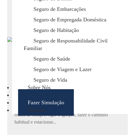
visível são...
Seguro de Embarcações
Maio 12, 2026
/
Seguro de Empregada Doméstica
Seguro de Habitação
Seguro de Responsabilidade Civil
Familiar
Seguro de Saúde
Seguro de Viagem e Lazer
Se o seu carro falasse, ele pediria
Seguro de Vida
Sobre Nós
este seguro
Contactos
Fazer Simulação
Imagine-se entrar no carro numa manhã normal. A
Notícias
rotina de sempre: ligar a ignição, fazer o caminho
habitual e estacionar...