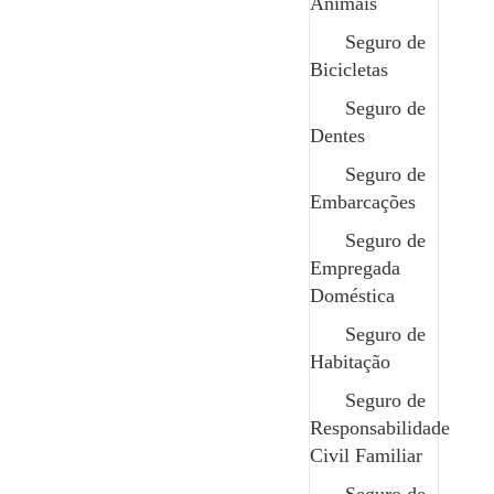
Animais
E se a decisão estiver a ser feita no
Seguro de
Bicicletas
momento errado?
Seguro de
Não nos referimos ao momento em que o
Dentes
problema acontece, mas muito antes, quando
Seguro de
se escolhe a proteção.
Embarcações
Um seguro automóvel mais eficaz não é o
Seguro de
Empregada
mais barato, nem o mais completo por
Doméstica
definição. É aquele que mais se ajusta a si.
Seguro de
Aquele que considera onde o carro circula,
Habitação
com que frequência, em que contexto e com
Seguro de
que nível de exposição de risco.
Responsabilidade
Coberturas como assistência de viagem,
Civil Familiar
proteção contra fenómenos naturais, veículos