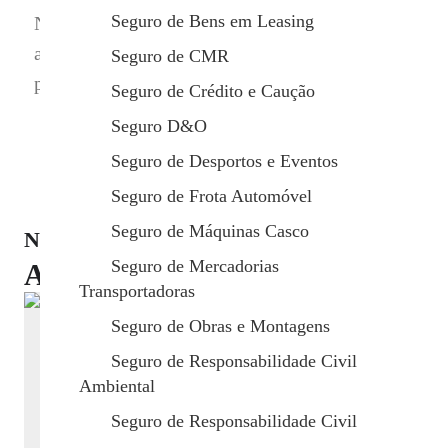
Seguro de Bens em Leasing
Na Safenor, temos o serviço certo e adaptável
a cada tipo de situação e exigência que lhe
Seguro de CMR
possa surgir. Contacte-nos e descubra.
Seguro de Crédito e Caução
Seguro D&O
Seguro de Desportos e Eventos
Seguro de Frota Automóvel
Seguro de Máquinas Casco
Notícias
Seguro de Mercadorias
Artigos recomendados
Transportadoras
Seguro de Obras e Montagens
Seguro de Responsabilidade Civil
Ambiental
Seguros mais caros? Não é por acaso
Seguro de Responsabilidade Civil