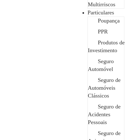
Multirriscos
Particulares
Poupança
PPR
Produtos de
A sua casa já evitou um desastre (só
Investimento
Seguro
não o sabe)
Automóvel
Seguro de
Imagine chegar a casa ao final do dia e encontrar
Automóveis
tudo exatamente como deixou. O que não é
Clássicos
visível são...
Seguro de
Maio 12, 2026
/
Acidentes
Pessoais
Seguro de