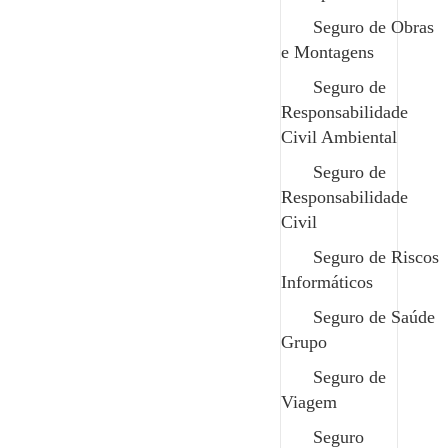
Seguros mais caros? Não é por acaso
Seguro de Obras
e Montagens
Se já teve de renovar o seu seguro recentemente,
Seguro de
é provável que tenha pensado: “Isto está cada vez
Responsabilidade
mais caro!”...
Civil Ambiental
Maio 12, 2026
/
Seguro de
Responsabilidade
Civil
Seguro de Riscos
Informáticos
Seguro de Saúde
Grupo
Seguro de
Viagem
Seguro