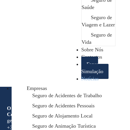
Seguro de
Imagine-se entrar no carro numa manhã normal. A
Saúde
rotina de sempre: ligar a ignição, fazer o caminho
habitual e estacionar...
Seguro de
Viagem e Lazer
Maio 12, 2026
/
Seguro de
Vida
Sobre Nós
Contactos
Fazer
Simulação
Notícias
Empresas
Seguro de Acidentes de Trabalho
Seguro de Acidentes Pessoais
O seu parceiro de confiança em todos os momentos.
Contactos
Seguro de Alojamento Local
geral@safenor.pt
Seguro de Animação Turística
+351 253 926 589 chamada para rede fixa nacional