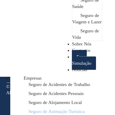
Seguro de
Contactos
Saúde
geral@safenor.pt
+351 253 926 589 chamada para rede fixa nacional
Seguro de
Bom Sucesso, Rua 5, nº35 4730-453 Vila de Prado
Viagem e Lazer
Termos Legais
Seguro de
Política de Privacidade
Vida
Termos e Condições
Sobre Nós
Canal Denúncias
Contactos
Livro de Reclamações
Fazer
Entre em contacto pelo
Whatsapp:
+351 915 147 481
Simulação
Notícias
Empresas
Seguro de Acidentes de Trabalho
© 1993 – 2025 Safenor.
designed by
Ulive
All rights reserved.
Seguro de Acidentes Pessoais
Seguro de Alojamento Local
Seguro de Animação Turística