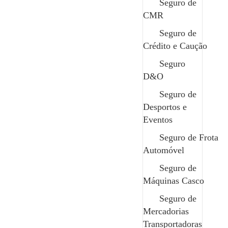
Seguro de
CMR
Um seguro disponível para inúmeras atividades de
Seguro de
animação turística, como é o caso dos Tuk-Tuks e
Crédito e Caução
veículos TVDE. Tem a possibilidade de o juntar aos
Seguro
seguros obrigatórios de Acidentes Pessoais e
D&O
Responsabilidade Civil e salvaguardar as despesas que
podem surgir, caso algum cliente sofra um acidente
Seguro de
durante a sua atividade.
Desportos e
Eventos
Contacte um Especialista
Seguro de Frota
Edit Template
Automóvel
Seguro de
Máquinas Casco
Seguro de
Mercadorias
Transportadoras