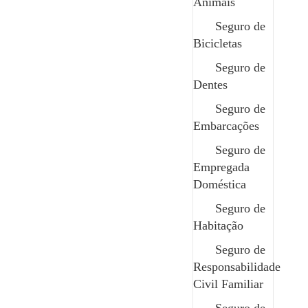
Animais
Quer saber mais sobre este
Seguro de
seguro?
Bicicletas
Entre em contacto com um dos nossos profissionais,
Seguro de
esclareça todas as dúvidas e obtenha as informações
Dentes
que precisa de forma rápida e clara.
Seguro de
Contactar
Embarcações
Seguro de
Empregada
Doméstica
Edit Template
Seguro de
Habitação
Seguro de
Responsabilidade
Civil Familiar
O seu parceiro de confiança em todos os momentos.