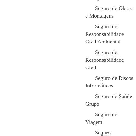
Seguro de Obras
Garantias da Safenor
e Montagens
Vantagens
Seguro de
Cumprimento das obrigações legais;
Responsabilidade
Civil Ambiental
Cobertura abrangente para diferentes tipos de
Seguro de
animação turística;
Responsabilidade
Proteção financeira para a empresa;
Civil
Reforço da confiança dos clientes, promovendo a
Seguro de Riscos
segurança e a credibilidade.
Informáticos
Possibilidade de personalizar a apólice para as
Seguro de Saúde
necessidades específicas da atividade turística;
Grupo
Seguro de
Viagem
Seguro