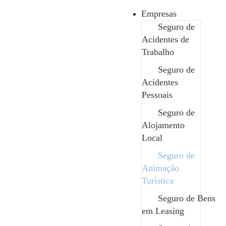
Empresas
Seguro de
Acidentes de
Empresas
Trabalho
»
Seguro de Animação Turística
Seguro de
Seguro de Animação
Acidentes
Pessoais
Turística
Seguro de
Alojamento
Local
Seguro de
Animação
Turística
Edit Template
Seguro de Bens
em Leasing