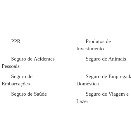
PPR
Produtos de
Investimento
Seguro de Acidentes
Seguro de Animais
Pessoais
Seguro de
Seguro de Empregad
Embarcações
Doméstica
Seguro de Saúde
Seguro de Viagem e
tivação dos colaboradores;
Reforço da imagem da em
Lazer
 cobertura de acordo com os
Acesso a serviços exclusi
avançados, fora do SNS;