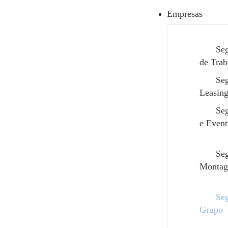
Empresas
Seg
de Trab
Se
Leasin
Seg
e Event
Se
Seg
Montag
Se
Grupo