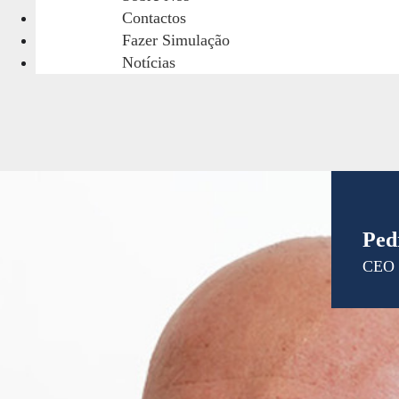
Melhoria na qualidade de vida dos colabo
Contactos
equilíbrio saudável entre trabalho e vida pe
Fazer Simulação
Notícias
Ped
CEO 