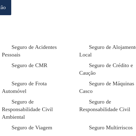
ção
Este seguro permite-lhe usufru
rede de prestadores especializa
poupança, sendo, também um d
valorizam no contexto empresa
Seguro de Acidentes
Seguro de Alojament
Dentro de uma única apólice, é
Pessoais
Local
cobertura aos seus colaborador
necessidades de cada um.
Seguro de CMR
Seguro de Crédito e
Caução
Contacte um Especialista
Seguro de Frota
Seguro de Máquinas
Edit Template
Automóvel
Casco
Seguro de
Seguro de
Responsabilidade Civil
Responsabilidade Civil
Ambiental
Seguro de Viagem
Seguro Multirriscos