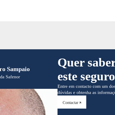
radores, promovendo um
ssoal.
Quer saber
ro Sampaio
este segur
da Safenor
Entre em contacto com um dos n
dúvidas e obtenha as informaçõ
Contactar