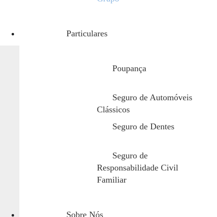
Particulares
Poupança
Seguro de Automóveis
Clássicos
Garantias da Safenor
Seguro de Dentes
Vantagens
Seguro de
Contribuição direta para a satisfação e mo
Responsabilidade Civil
Familiar
Possibilidade de personalizar os níveis de
cargos ou necessidades específicas;
Sobre Nós