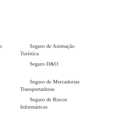
ir de um atendimento ágil, aceder a uma vasta
dos, proporcionando, ainda, benefícios fiscais e
os benefícios que os colaboradores mais
rial.
o
Seguro de Animação
 possível oferecer diferentes níveis de
Turística
es, ajustando o benefício conforme as
Seguro D&O
Seguro de Mercadorias
Transportadoras
Seguro de Riscos
Informáticos