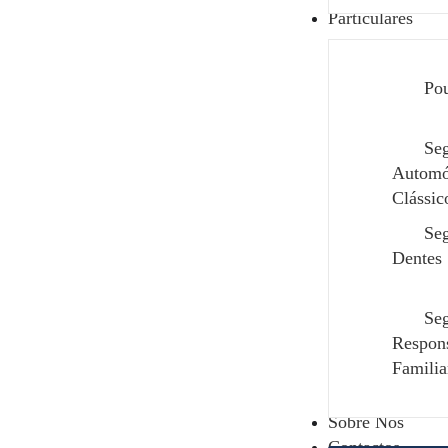
Particulares
Edit Template
Po
Se
Automó
Clássic
Se
Dentes
Se
Respons
Familia
Sobre Nós
Contactos