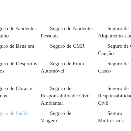
uro de Acidentes
Seguro de Acidentes
Seguro de
alho
Pessoais
Alojamento Lo
guro de Bens em
Seguro de CMR
Seguro de 
g
Caução
uro de Desportos
Seguro de Frota
Seguro de
os
Automóvel
Casco
Empresas
»
Seguro de Saúde Grupo
guro de Saúde Gr
uro de Obras e
Seguro de
Seguro de
ens
Responsabilidade Civil
Responsabilida
Ambiental
Civil
guro de Saúde
Seguro de
Seguro
Viagem
Multirriscos