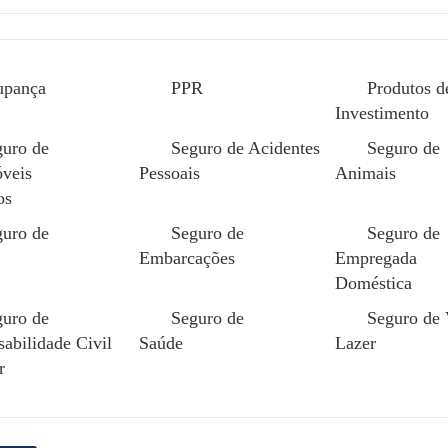
upança
PPR
Produtos d
Investimento
guro de
Seguro de Acidentes
Seguro de
veis
Pessoais
Animais
os
O seguro de saúde é uma soluç
guro de
Seguro de
Seguro de
essenciais quando um colabora
Embarcações
Empregada
médicos.
Doméstica
guro de
Seguro de
Seguro de
Este seguro cobre, de forma su
abilidade Civil
Saúde
Lazer
utilização de serviços de saú
r
Nacional de Saúde garante um 
necessários.