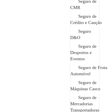
Seguro de
cancelamentos ou interrupções de viagens; estragos,
CMR
perdas, furtos ou roubos de bagagem.
Seguro de
Este seguro oferece, também, proteção em caso de
Crédito e Caução
acidente, como despesas médicas realizadas durante a
Seguro
viagem; assistência em viagem; operações de
D&O
salvamento ou busca e transporte do acidentado.
Seguro de
Contacte um Especialista
Desportos e
Edit Template
Eventos
Seguro de Frota
Automóvel
Seguro de
Máquinas Casco
Seguro de
Mercadorias
Garantias da Safenor
Transportadoras