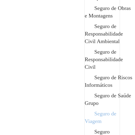
Vantagens
Seguro de Obras
e Montagens
Cobertura de despesas legais;
Seguro de
Responsabilidade
Apoio na gestão de emergências;
Civil Ambiental
Seguro de
Indemnizações rápidas para minimizar transtornos
Responsabilidade
financeiros no momento da viagem;
Civil
Possibilidade de incluir coberturas específicas
Seguro de Riscos
para viagens de negócios ou atividades de risco;
Informáticos
Redução do impacto emocional e logístico de
Seguro de Saúde
imprevistos com assistência personalizada.
Grupo
Seguro de
Viagem
Seguro