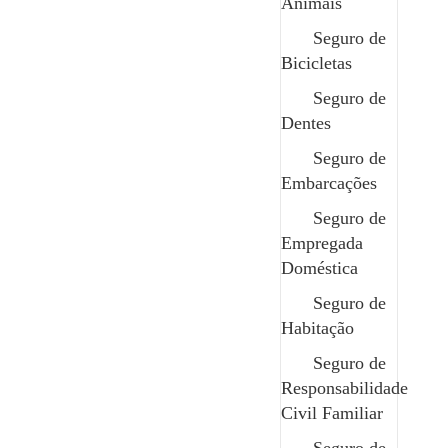
Animais
Seguro de
Quer saber mais sobre este
Bicicletas
seguro?
Seguro de
Entre em contacto com um dos nossos profissionais,
Dentes
esclareça todas as dúvidas e obtenha as informações
que precisa de forma rápida e clara.
Seguro de
Embarcações
Contactar
Seguro de
Empregada
Doméstica
Seguro de
Edit Template
Habitação
Seguro de
Responsabilidade
Civil Familiar