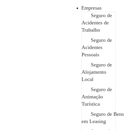
Empresas
Seguro de
Acidentes de
Empresas
Trabalho
»
Seguro de Viagem
Seguro de
Seguro de Viagem
Acidentes
Pessoais
Seguro de
Alojamento
Local
Edit Template
Seguro de
Animação
Turística
Seguro de Bens
em Leasing
Uma garantia perante imprevistos como atrasos,