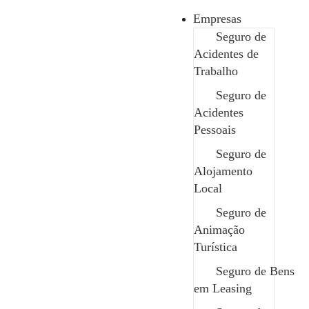
Empresas
Seguro de
Acidentes de
Particulares
Trabalho
»
Produtos de Investimento
Seguro de
Produtos de Investimento
Acidentes
Pessoais
Seguro de
Alojamento
Local
Edit Template
Seguro de
Animação
Turística
Seguro de Bens
em Leasing
Produtos de investimento são instrumentos financeiros