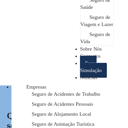
Seguro de
Saúde
Seguro de
Viagem e Lazer
Seguro de
Vida
Sobre Nós
Contactos
Fazer
Simulação
Notícias
Empresas
Seguro de Acidentes de Trabalho
Seguro de Acidentes Pessoais
Quer saber mais sobre este
Seguro de Alojamento Local
seguro?
Seguro de Animação Turística