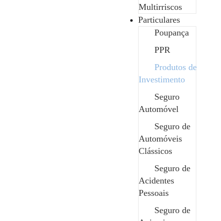
Multirriscos
Particulares
Garantias da Safenor
Poupança
Vantagens
PPR
Comparado com produtos de poupança
Produtos de
tradicionais, os investimentos oferecem a
Investimento
possibilidade de obter rendimentos mais altos ao
Seguro
longo do tempo.
Automóvel
Ao investir em vários ativos ou fundos, é possível
Seguro de
reduzir o risco, pois a diversificação pode
Automóveis
proteger contra perdas significativas em qualquer
Clássicos
investimento específico.
Seguro de
Com investimentos a longo prazo, como ações ou
Acidentes
fundos de investimento, o capital tende a crescer
Pessoais
ao longo dos anos, ajudando na construção de
riqueza.
Seguro de