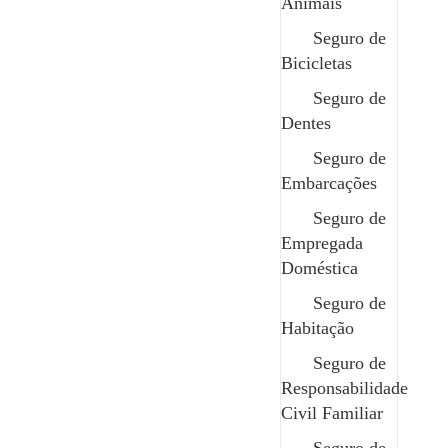
Animais
Seguro de
Bicicletas
Seguro de
Dentes
Seguro de
Embarcações
Seguro de
Empregada
Doméstica
Seguro de
Quer saber mais sobre este
Habitação
seguro?
Seguro de
Entre em contacto com um dos nossos profissionais,
Responsabilidade
esclareça todas as dúvidas e obtenha as informações
Civil Familiar
que precisa de forma rápida e clara.