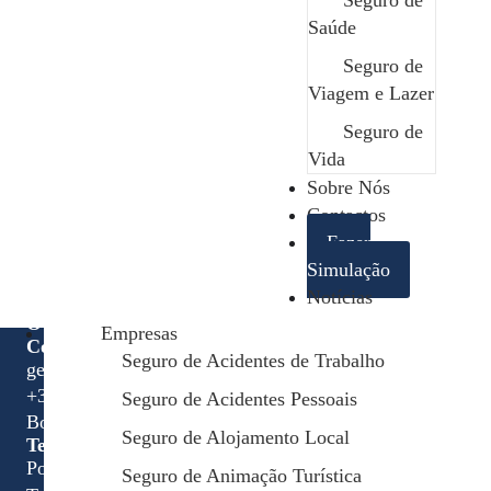
Seguro de
Saúde
Contactar
Seguro de
Viagem e Lazer
Seguro de
Vida
Edit Template
Sobre Nós
Contactos
Fazer
Simulação
Notícias
O seu parceiro de confiança em todos os momentos.
Empresas
Contactos
Seguro de Acidentes de Trabalho
geral@safenor.pt
+351 253 926 589 chamada para rede fixa nacional
Seguro de Acidentes Pessoais
Bom Sucesso, Rua 5, nº35 4730-453 Vila de Prado
Seguro de Alojamento Local
Termos Legais
Política de Privacidade
Seguro de Animação Turística