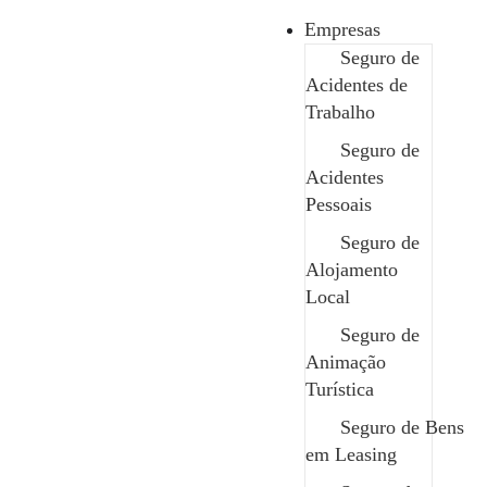
Empresas
Seguro de
Acidentes de
Particulares
Trabalho
»
Seguro de PPR
Seguro de
Seguro de PPR
Acidentes
Pessoais
Seguro de
Alojamento
Local
Edit Template
Seguro de
Animação
Turística
Seguro de Bens
em Leasing
O Plano de Poupança Reforma é uma modalidade de