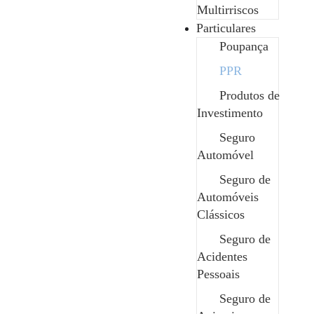
Multirriscos
Enorme variedade de investimento dentro dos
Particulares
PPRs, o que permite escolher o que melhor se
Poupança
adapta ao perfil de risco e aos objetivos de cada
pessoa.
PPR
Produtos de
Investimento
Seguro
Automóvel
Seguro de
Automóveis
Paulo Sampaio
Clássicos
Gestor de Clientes
Seguro de
Acidentes
Pessoais
Seguro de