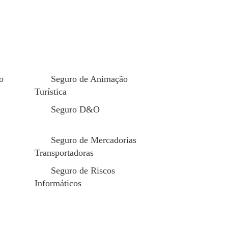
enciosa. Pequenas
ficativos.
mpre apresentam sinais
bitação.
o
Seguro de Animação
Turística
o não é percetível.
Seguro D&O
Seguro de Mercadorias
Transportadoras
um problema com um
Seguro de Riscos
Informáticos