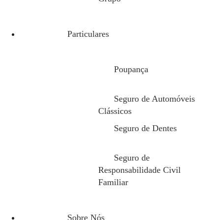
A diferença entre um 
capacidade de respost
Particulares
Ter seguro não é
Poupança
Ter seguro de habita
adequação das cobertu
Seguro de Automóveis
Nem todas as apólice
Clássicos
Seguro de Dentes
Coberturas como dano
papel determinante na
Seguro de
Além disso, a definiçã
Responsabilidade Civil
habitação. Quando iss
Familiar
valor efetivamente co
Proteja a sua casa
Sobre Nós