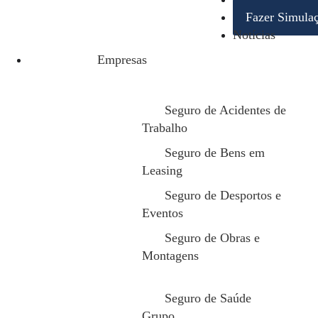
Fazer Simula
Grande parte dos ris
Notícias
ocorrências que, em c
Empresas
Situações como fugas 
imediatos. No entant
Seguro de Acidentes de
Trabalho
Estes “quase inciden
Seguro de Bens em
Leasing
Quando o “quase”
Seguro de Desportos e
Eventos
O que começa como u
Seguro de Obras e
impacto relevante:
Montagens
Um curto-circui
Uma fuga de águ
Seguro de Saúde
Um fenómeno natu
Grupo