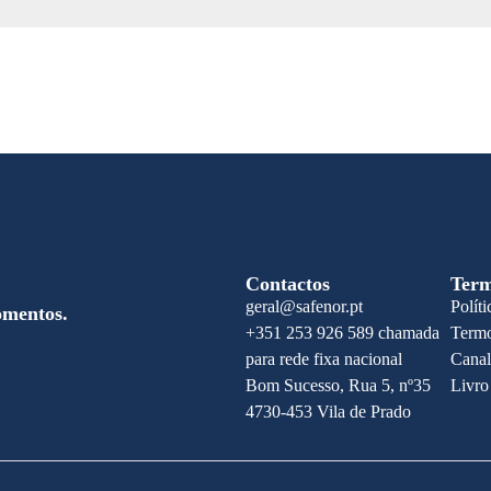
Contactos
Term
geral@safenor.pt
Polít
omentos.
+351 253 926 589 chamada
Termo
para rede fixa nacional
Canal
Bom Sucesso, Rua 5, nº35
Livro
4730-453 Vila de Prado