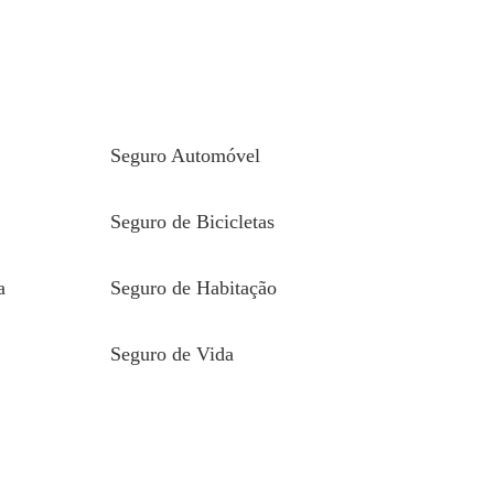
á, muitas vezes, na
Seguro Automóvel
proteção depende de
Seguro de Bicicletas
a
Seguro de Habitação
civil assumem um
Seguro de Vida
onstrução da
 entre o prejuízo e o