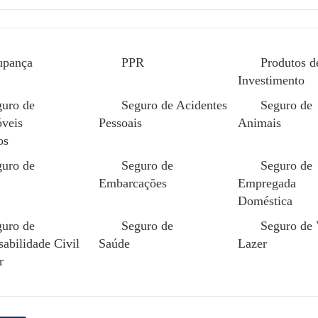
upança
PPR
Produtos d
Investimento
guro de
Seguro de Acidentes
Seguro de
veis
Pessoais
Animais
os
 ao final do dia e encontrar tudo exatamente como dei
guro de
Seguro de
Seguro de
Embarcações
Empregada
ão os pequenos episódios que ficaram pelo caminho: um
Doméstica
étrica que (por acaso) não teve consequências ou uma es
guro de
Seguro de
Seguro de
ntes do que aparentava.
abilidade Civil
Saúde
Lazer
r
jeita a múltiplos fatores de risco, mesmo quando não 
 grandes consequências