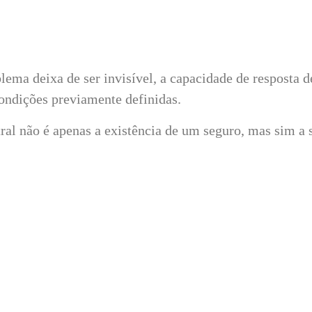
mprevistos podem ter impacto financeiro significativo
alisada de forma consciente e ajustada à realidade.
ema deixa de ser invisível, a capacidade de resposta 
ondições previamente definidas.
ral não é apenas a existência de um seguro, mas sim a