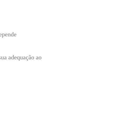
, a proteção da
depende
 sua adequação ao