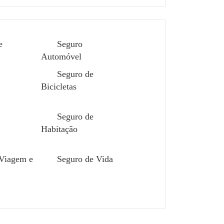
e
Seguro
Automóvel
Seguro de
Bicicletas
xou.
Seguro de
Habitação
a infiltração que não
trutura que resistiu a
 Viagem e
Seguro de Vida
existem sinais