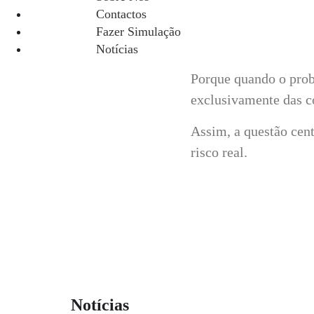
Contactos
Num cenário onde os i
Fazer Simulação
habitação deve ser an
Notícias
Porque quando o probl
exclusivamente das c
Assim, a questão cent
risco real.
Notícias