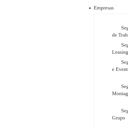
Empresas
Seg
de Trab
Se
Leasin
Seg
e Event
A sua casa já evi
Seg
não o
Montag
Se
Grupo