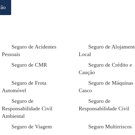
ção
cos associados a uma casa desenvolvem-se de forma sil
ircunstâncias diferentes, poderiam originar danos signi
de água, falhas elétricas, desgaste estrutural, nem se
o, fazem parte do funcionamento normal de qualquer ha
Seguro de Acidentes
Seguro de Alojament
Pessoais
Local
tes” demonstram que o risco está presente mesmo quand
Seguro de CMR
Seguro de Crédito e
Caução
 deixa de ser suficiente
Seguro de Frota
Seguro de Máquinas
Automóvel
Casco
ma situação discreta pode evoluir rapidamente para 
Seguro de
Seguro de
Responsabilidade Civil
Responsabilidade Civil
to pode desencadear um incêndio;
Ambiental
a pode comprometer pavimentos e paredes;
Seguro de Viagem
Seguro Multirriscos
ral pode causar danos estruturais significativos.