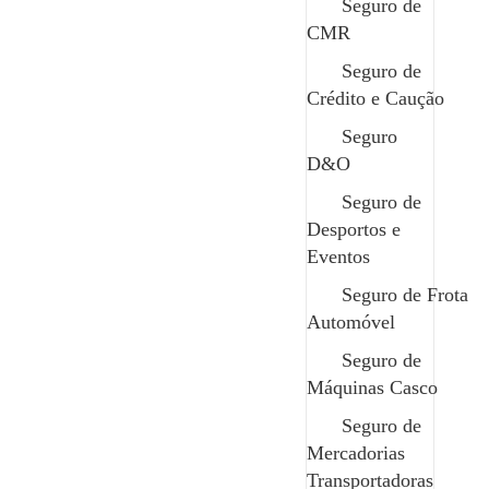
Link 1
Seguro de
CMR
Link 1
Seguro de
Crédito e Caução
Seguro
D&O
Seguro de
Desportos e
Eventos
O seu parceiro de confiança em todos os momentos.
Contactos
Seguro de Frota
geral@safenor.pt
Automóvel
+351 253 926 589 chamada para rede fixa nacional
Seguro de
Bom Sucesso, Rua 5, nº35 4730-453 Vila de Prado
Termos Legais
Máquinas Casco
Política de Privacidade
Seguro de
Termos e Condições
Mercadorias
Canal Denúncias
Transportadoras