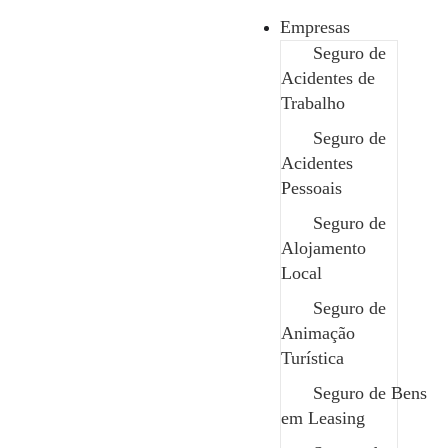
Empresas
Seguro de
Acidentes de
Seguro de Acidentes de Trabalho
Trabalho
Seguro de CMR
Seguro de
Seguro de Máquinas Casco
Acidentes
Seguro de Riscos Informáticos
Pessoais
Seguro de Acidentes Pessoais
Seguro de
Seguro de Crédito e Caução
Alojamento
Seguro de Mercadorias Transportadas
Local
Seguro de Saúde Grupo
Seguro de
Seguro de Alojamento Local
Seguro de D&O
Animação
Seguro de Obras e Montagens
Turística
Seguro de Viagem
Seguro de Bens
Seguro de Animação Turística
em Leasing
Seguro de Desportos e Eventos