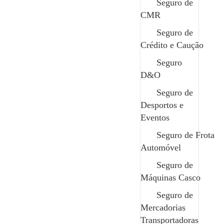
Seguro de Responsabilidade Civil Ambiental
Seguro de
Seguro de Multirriscos
CMR
Seguro de Bens em Leasing
Seguro de
Seguro de Frota Automóvel
Crédito e Caução
Seguro de Responsabilidade Civil
Seguro de Vida
Seguro
D&O
Seguro de
Desportos e
Eventos
Seguro de Frota
Automóvel
Seguro de
O seu parceiro de confiança em todos os momentos.
Máquinas Casco
Contactos
Seguro de
geral@safenor.pt
Mercadorias
+351 253 926 589 chamada para rede fixa nacional
Transportadoras
Bom Sucesso, Rua 5, nº35 4730-453 Vila de Prado