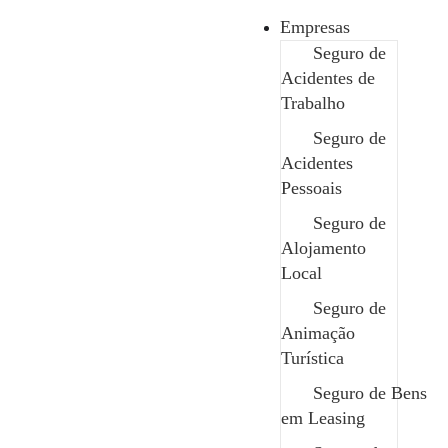
Empresas
Seguro de
Acidentes de
Poupança
Trabalho
Seguro Automóvel Clássico
Seguro de
Seguro de Dentes
Acidentes
Seguro de Responsabilidade Civil Família
Pessoais
PPR
Seguro de
Seguro Acidentes Pessoais
Alojamento
Seguro de Embarcações
Local
Seguro de Saúde
Produtos de Investimento
Seguro de
Seguro de Animais
Animação
Seguro de Empregada Doméstica
Turística
Seguro de Viagem e Lazer
Seguro de Bens
Seguro Automóvel
em Leasing
Seguro de Bicicletas