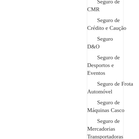
Seguro de Habitação
Seguro de
Seguro de Vida
CMR
Seguro de
Crédito e Caução
Seguro
D&O
Seguro de
Desportos e
Eventos
O seu parceiro de confiança em todos os momentos.
Seguro de Frota
Contactos
Automóvel
geral@safenor.pt
+351 253 926 589 chamada para rede fixa nacional
Seguro de
Bom Sucesso, Rua 5, nº35 4730-453 Vila de Prado
Máquinas Casco
Termos Legais
Política de Privacidade
Seguro de
Termos e Condições
Mercadorias
Canal Denúncias
Transportadoras